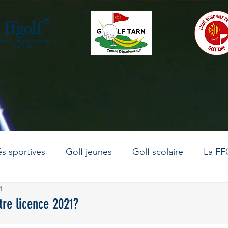
és sportives
Golf jeunes
Golf scolaire
La FF
1
La vie du comité
Le golf en Occitanie
Golf adu
tre licence 2021?