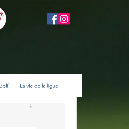
Golf
La vie de la ligue
ltes
Golf féminin