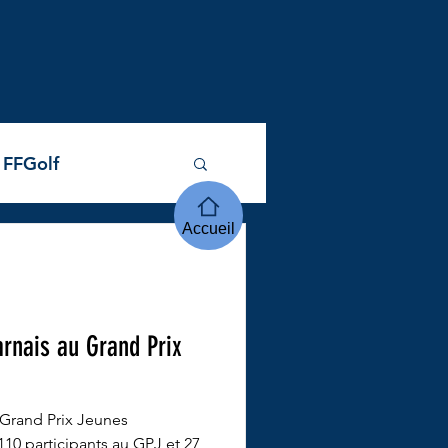
 FFGolf
Accueil
n Occitanie
arnais au Grand Prix
 Grand Prix Jeunes
110 participants au GPJ et 27