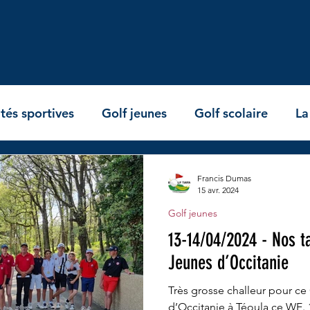
tés sportives
Golf jeunes
Golf scolaire
La
e des clubs du Tarn
La vie du comité
Le golf e
Francis Dumas
15 avr. 2024
Golf jeunes
nin
Paragolf
13-14/04/2024 - Nos t
Jeunes d’Occitanie
Très grosse challeur pour ce
d’Occitanie à Téoula ce WE. 