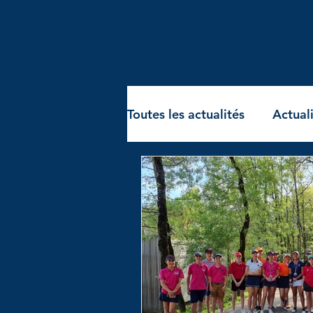
Toutes les actualités
Actuali
La vie de la ligue
La vi
Golf adultes
Golf fémi