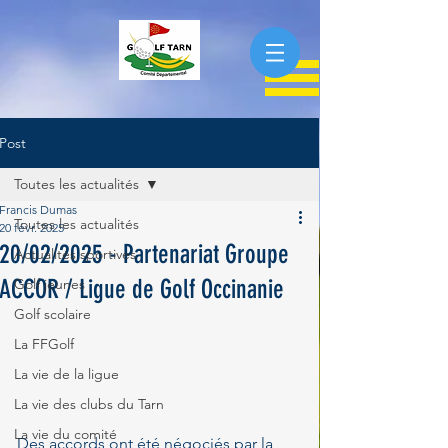
Post
Toutes les actualités
Francis Dumas
Toutes les actualités
20 févr. 2025
20/02/2025 - Partenariat Groupe
Actualités sportives
ACCOR / Ligue de Golf Occinanie
Golf jeunes
Golf scolaire
La FFGolf
La vie de la ligue
La vie des clubs du Tarn
La vie du comité
Des accords ont été négociés par la 