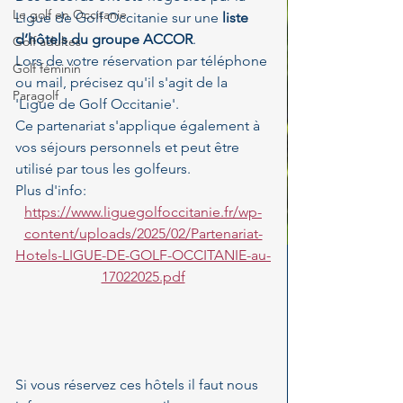
Le golf en Occitanie
Ligue de Golf Occitanie sur une
 liste 
d’hôtels du groupe ACCOR
. 
Golf adultes
Lors de votre réservation par téléphone 
Golf féminin
ou mail, précisez qu'il s'agit de la 
Paragolf
'Ligue de Golf Occitanie'. 
Ce partenariat s'applique également à 
vos séjours personnels et peut être 
utilisé par tous les golfeurs.
Plus d'info:
https://www.liguegolfoccitanie.fr/wp-
content/uploads/2025/02/Partenariat-
Hotels-LIGUE-DE-GOLF-OCCITANIE-au-
17022025.pdf
Si vous réservez ces hôtels il faut nous 