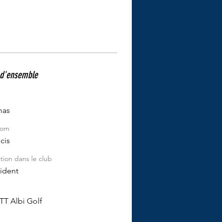
d'ensemble
m
as
nom
cis
tion dans le club
ident
TT Albi Golf