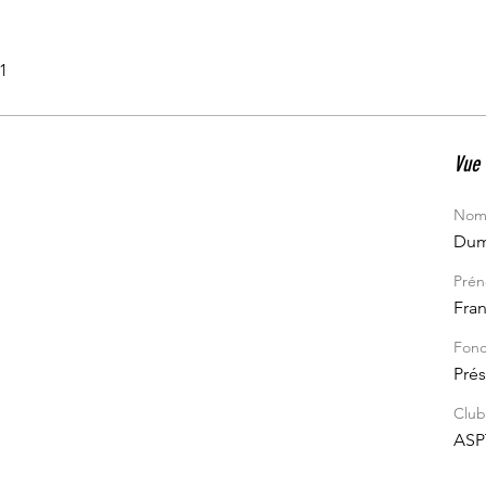
21
Vue 
No
Dum
Pré
Fran
Fonc
Prés
Club
ASP