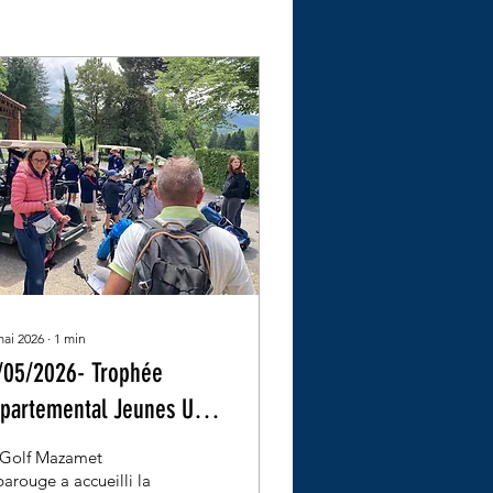
mai 2026
∙
1
min
/05/2026- Trophée
partemental Jeunes U12
26
 Golf Mazamet
arouge a accueilli la