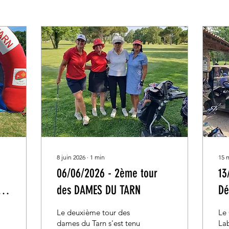
8 juin 2026
∙
1
min
15 
06/06/2026 - 2ème tour
13
ue
des DAMES DU TARN
Dé
20
Le deuxième tour des
Le
dames du Tarn s'est tenu
Lab