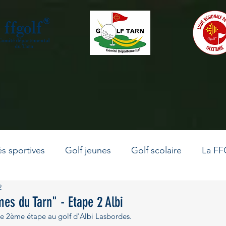
és sportives
Golf jeunes
Golf scolaire
La FF
2
La vie du comité
Le golf en Occitanie
Golf adu
es du Tarn" - Etape 2 Albi
e 2ème étape au golf d'Albi Lasbordes.