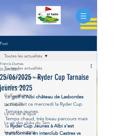
Post
Toutes les actualités
Francis Dumas
Toutes les actualités
25 juin 2025
25/06/2025 - Ryder Cup Tarnaise
Actualités sportives
jeunes 2025
Golf jeunes
Golf scolaire
Le 
golf d'Albi château de Lasbordes 
accueillait ce mercredi la Ryder Cup 
La FFGolf
Tarnaise jeunes.
La vie de la ligue
Temps chaud, très beau parcours mais 
La vie des clubs du Tarn
la 
Ryder Cup Jeunes à Albi s'est 
La vie du comité
transformée en interclub Castres vs 