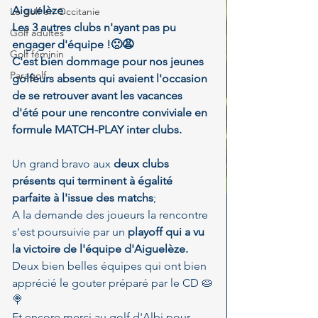
Aiguelèze
. 
Le golf en Occitanie
Les 3 autres clubs n'ayant pas pu 
Golf adultes
engager d'équipe !🙁😩
Golf féminin
C'est bien dommage pour nos jeunes 
Paragolf
golfeurs absents qui avaient l'occasion 
de se retrouver avant les vacances 
d'été pour une rencontre conviviale en 
formule MATCH-PLAY inter clubs.
Un grand bravo aux 
deux clubs 
présents qui terminent à égalité 
parfaite à l'issue des matchs
; 
A la demande des joueurs la rencontre 
s'est poursuivie par un 
playoff qui a vu 
la victoire de l'équipe d'Aiguelèze. 
Deux bien belles équipes qui ont bien 
apprécié le gouter préparé par le CD 🥧
🍭
Et encore merci au golf d'Albi pour 