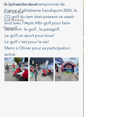
À l’occasion du championnat de 
Le golf en Occitanie
France d’athlétisme handisport 2024, le 
Golf adultes
CD golf du tarn était présent ce week-
Golf féminin
end avec l’Asptt Albi golf pour faire 
Paragolf
découvrir  le golf , le paragolf.
Le golf un sport pour tous!
Le golf c’est pour la vie!
Merci à Olivier pour sa participation 
active.