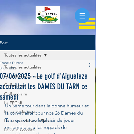
Post
Toutes les actualités
Francis Dumas
Toutes les actualités
8 juin 2025
07/06/2025 - Le golf d'Aigueleze
Actualités sportives
accueillait les DAMES DU TARN ce
Golf jeunes
Golf scolaire
samedi
La FFGolf
Un 3ème tour dans la bonne humeur et 
La vie de la ligue
la convivialité pour nos 26 Dames du 
Tarn qui ont eu le plaisir de jouer 
La vie des clubs du Tarn
ensemble osu les regards de 
La vie du comité