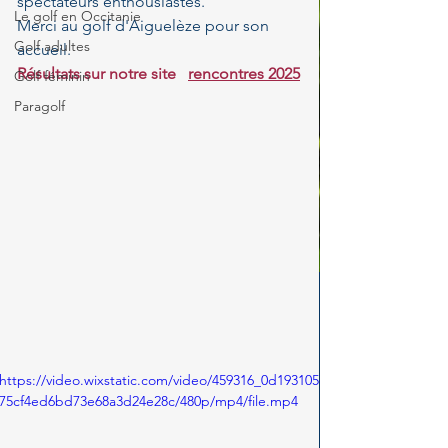
spectateurs enthousiastes.
Le golf en Occitanie
Merci au golf d'Aiguelèze pour son 
Golf adultes
accueil.
Résultats sur notre site   
rencontres 2025
Golf féminin
Paragolf
https://video.wixstatic.com/video/459316_0d193105
75cf4ed6bd73e68a3d24e28c/480p/mp4/file.mp4