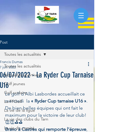
Post
Toutes les actualités
Francis Dumas
Toutes les actualités
7 juil. 2022
06/07/2022 - La Ryder Cup Tarnaise
Actualités sportives
U16
Golf jeunes
Golf scolaire
Le golf d'Albi Lasbordes accueillait ce 
mercredi  la 
« Ryder Cup tarnaise U16 »
.
La FFGolf
De bien belles équipes qui ont fait le 
La vie de la ligue
maximum pour la victoire de leur club! 
La vie des clubs du Tarn
👏👏⛳️⛳️
La vie du comité
Bravo à Castres qui remporte l’épreuve
, 