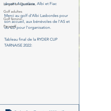
devant Aiguelèze, Albi et Fiac 
Le golf en Occitanie
Golf adultes
Merci au golf d’Albi Lasbordes pour 
Golf féminin
son accueil, aux bénévoles de l'AS et 
Paragolf
du CD pour l'organisation.
Tableau final de la RYDER CUP 
TARNAISE 2022: