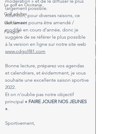
modération » et de le diffuser le plus 
Le golf en Occitanie
largement possible.
Golf adultes
Attention, pour diverses raisons, ce 
document pourra être amendé / 
Golf féminin
modifié en cours d’année, donc je 
Paragolf
suggère de se référer le plus possible 
à la version en ligne sur notre site web 
www.cdgolf81.com
Bonne lecture, préparez vos agendas 
et calendriers, et évidemment, je vous 
souhaite une excellente saison sportive 
2022.
Et on n’oublie pas notre objectif 
principal 
« FAIRE JOUER NOS JEUNES 
»
.
Sportivement,