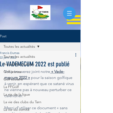
Post
Toutes les actualités
Francis Dumas
Toutes les actualités
22 janv. 2022
Le VADEMECUM 2022 est publié
Actualités sportives
Vous trouverez joint notre
 « Vade-
Golf jeunes
mecum 2022 »
 pour la saison golfique 
Golf scolaire
à venir, en espérant que ce satané virus 
La FFGolf
ne vienne pas à nouveau perturber ce 
La vie de la ligue
calendrier.
La vie des clubs du Tarn
Merci d’utiliser ce document « sans 
La vie du comité