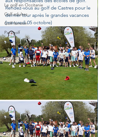
aux responsables des écoles de golf.
Le golf en Occitanie
Rendez-vous au golf de Castres pour le 
Golf adultes
dernier tour après le grandes vacances 
(mercredi 05 octobre)
Golf féminin
Paragolf