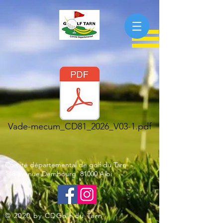
Vade-mecum_CD81_2026_V03-1.pdf
Comité départemental de golf du Tarn
148 avenue Dembourg 81000 Albi
© 2020 by CDGolf du Tarn