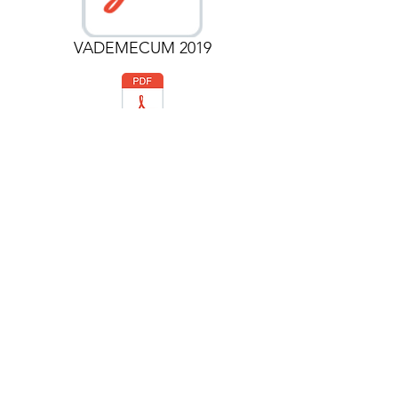
VADEMECUM 2019
Reunion Pros et Responsables Jeunes.pdf
Le Jeudi 14 Mars a eu lieu à Gaillac la
1ère rencontre de l’année des présidents
et des responsables des jeunes des A.S
du Tarn.
Toutes et tous ont répondu à l’invitation
de Bernard Sacilotto, président du
comité, qui avait invité Frédérique
Dorbes (CTN) pour animer cette soirée
et fixer la ligne fédérale pour les actions
jeunes. Philippe Marie avait préparé un
diaporama remarquable qui est venu
appuyer les sujets importants afin de
faciliter la tâche à tous les bénévoles et