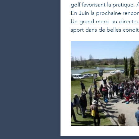
golf favorisant la pratique. 
En Juin la prochaine rencon
Un grand merci au directeu
sport dans de belles condi