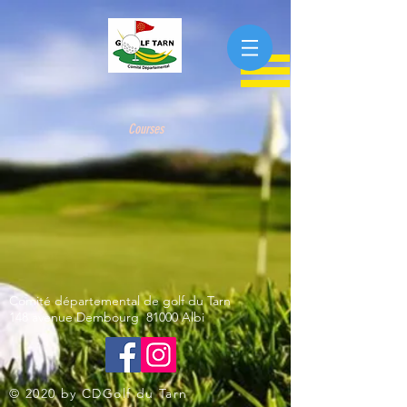
Courses
Comité départemental de golf du Tarn
148 avenue Dembourg 81000 Albi
© 2020 by CDGolf du Tarn