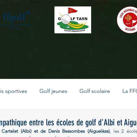
és sportives
Golf jeunes
Golf scolaire
La FF
La vie du comité
Le golf en Occitanie
Golf adu
pathique entre les écoles de golf d'Albi et Aigu
y Cartelet (Albi) et de Denis Bessombes (Aiguelèze)
, les 2 écol