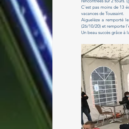
rencontrées sur 2 tours. 
Paragolf
C'est pas moins de 13 éq
vacances de Toussaint.
Aiguelèze a remporté le 
(26/10/20) et remporte l'
Un beau succès grâce à l