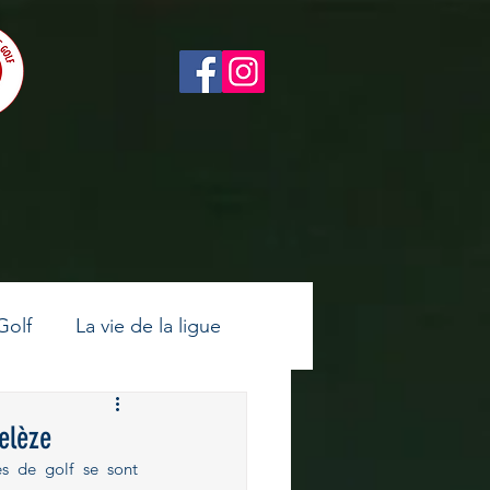
Golf
La vie de la ligue
ltes
Golf féminin
elèze
es de golf se sont 