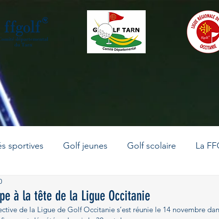
és sportives
Golf jeunes
Golf scolaire
La FF
0
La vie du comité
Le golf en Occitanie
Golf adu
pe à la tête de la Ligue Occitanie
ctive de la Ligue de Golf Occitanie s’est réunie le 14 novembre dan