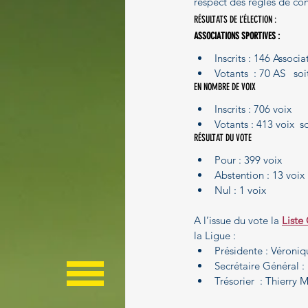
respect des règles de co
Paragolf
RÉSULTATS DE L’ÉLECTION :
ASSOCIATIONS SPORTIVES :
Inscrits : 146 Associ
Votants  : 70 AS   so
EN NOMBRE DE VOIX
Inscrits : 706 voix
Votants : 413 voix  s
RÉSULTAT DU VOTE
Pour : 399 voix
Abstention : 13 voix
Nul : 1 voix
A l’issue du vote la 
Liste
la Ligue :
Présidente : Véron
Secrétaire Général 
Trésorier  : Thierry