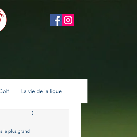
Golf
La vie de la ligue
ltes
Golf féminin
s le plus grand 