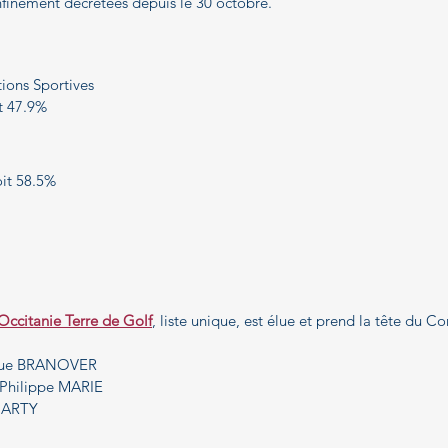
nfinement décrétées depuis le 30 octobre.
ations Sportives
it 47.9%
oit 58.5%
 Occitanie Terre de Golf
, liste unique, est élue et prend la tête du C
ique BRANOVER
: Philippe MARIE
 MARTY