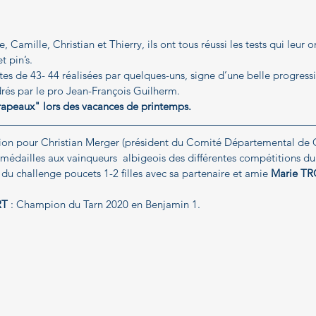
Camille, Christian et Thierry, ils ont tous réussi les tests qui leur 
t pin’s.
rtes de 43- 44 réalisées par quelques-uns, signe d’une belle progres
drés par le pro Jean-François Guilherm.
rapeaux" lors des vacances de printemps.
ion pour Christian Merger (président du Comité Départemental de G
 médailles aux vainqueurs  albigeois des différentes compétitions d
r du challenge poucets
1-2 filles avec sa partenaire et amie 
Marie T
T 
: Champion du Tarn 2020 en Benjamin 1.