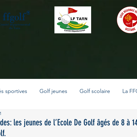
és sportives
Golf jeunes
Golf scolaire
La FF
1
La vie du comité
Le golf en Occitanie
Golf adu
rdes: les jeunes de l’Ecole De Golf âgés de 8 à 1
lf.