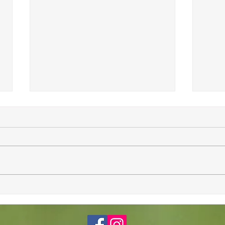
29/10/2025 - Regroupement jeunes au
13/10/
golf de Mazamet
Jeunes