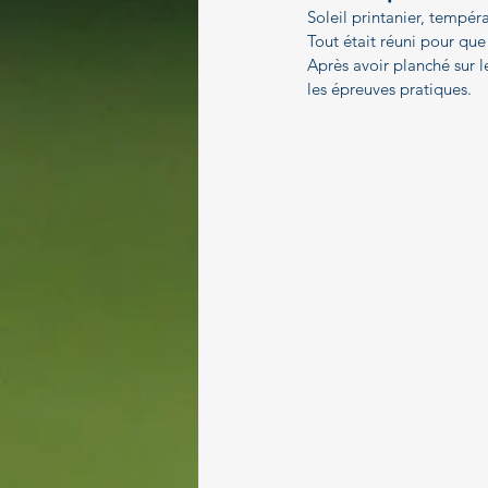
Paragolf
Soleil printanier, tempér
Tout était réuni pour que
Après avoir planché sur le
les épreuves pratiques.