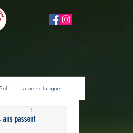
Golf
La vie de la ligue
ltes
Golf féminin
4 ans passent