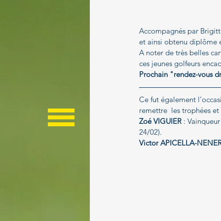
Accompagnés par Brigitte, 
et ainsi obtenu diplôme e
A noter de très belles ca
ces jeunes golfeurs enca
Prochain "rendez-vous d
Ce fut également l’occas
remettre  les trophées et
Zoé VIGUIER
 : Vainqueu
24/02).
Victor APICELLA-NENER