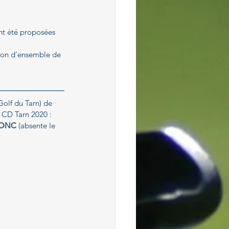
ont été proposées 
sion d’ensemble de 
olf du Tarn) de 
u CD Tarn 2020 :
RONC
 (absente le 