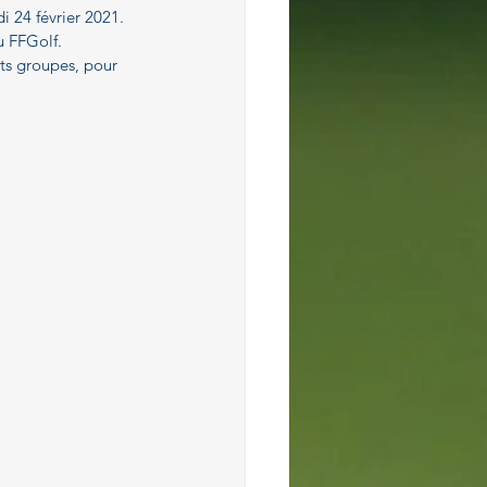
i 24 février 2021.
 FFGolf.  
its groupes, pour 