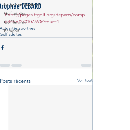
trophée DEBARD
Le golf en Occitanie
Golf adultes
https://pages.ffgolf.org/departs/comp
etition/2301077606?tour=1
Golf féminin
Actualités sportives
Paragolf
Golf adultes
Voir tout
Posts récents