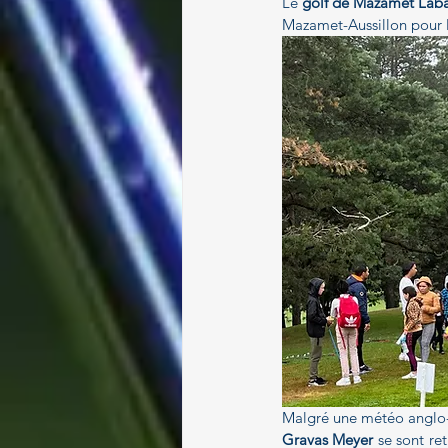
Le 
golf de Mazamet Lab
Paragolf
Mazamet-Aussillon pour 
Malgré une météo anglo-
Gravas Meyer
 se sont r