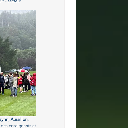
EP - secteur 
yrin, Aussillon,
des enseignants et 