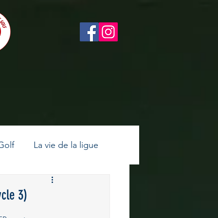
Golf
La vie de la ligue
ltes
Golf féminin
cle 3)