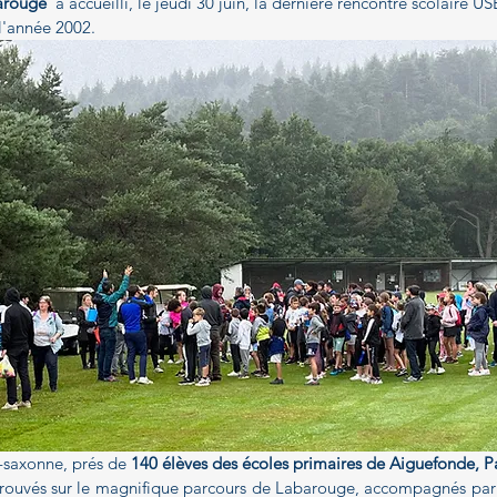
arouge
  a accueilli, le jeudi 30 juin, la dernière rencontre scolaire US
l'année 2002.
saxonne, prés de 
140 élèves des écoles primaires de Aiguefonde, Pa
etrouvés sur le magnifique parcours de Labarouge, accompagnés par 