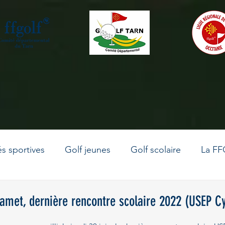
és sportives
Golf jeunes
Golf scolaire
La FF
La vie du comité
Le golf en Occitanie
Golf adu
met, dernière rencontre scolaire 2022 (USEP Cy