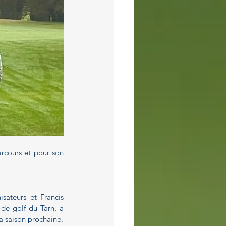
rcours et pour son 
sateurs et Francis 
de golf du Tarn, a 
a saison prochaine.