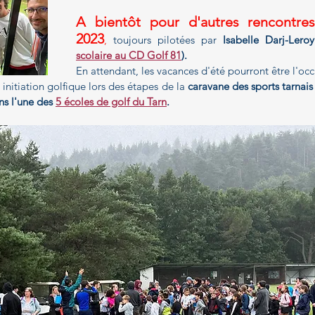
A bientôt pour d'autres rencontres 
2023
,
 toujours pilotées par
 Isabelle Darj-Lero
scolaire au CD Golf 81
).
En attendant, les vacances d'été pourront être l'occ
initiation golfique lors des étapes de la 
caravane des sports tarnais
ns l'une des 
5 écoles de golf du Tarn
.