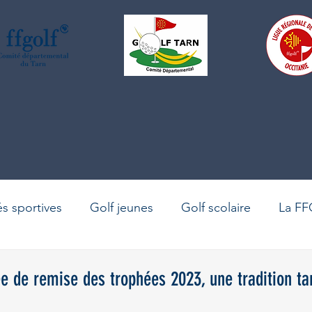
és sportives
Golf jeunes
Golf scolaire
La FF
La vie du comité
Le golf en Occitanie
Golf adu
ée de remise des trophées 2023, une tradition ta