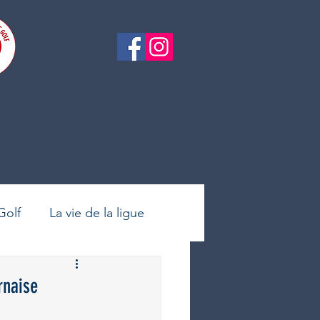
Golf
La vie de la ligue
ltes
Golf féminin
rnaise