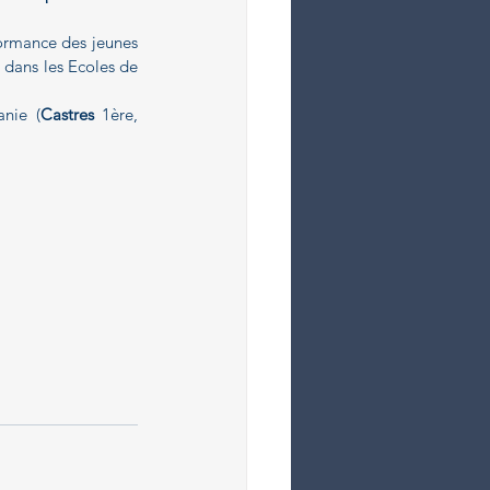
ormance des jeunes 
t dans les Ecoles de 
anie (
Castres
 1ère, 