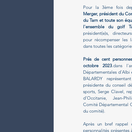
Paragolf
Pour la 3ème fois dep
Merger, président du Co
du Tarn et toute son équip
l'ensemble du golf Ta
président(e)s, directeur
pour récompenser les l
dans toutes les catégorie
Prés de cent personne
octobre 2023
.dans l'a
Départementales d’Albi 
BALARDY représentant 
présidente du conseil d
sports, Serge Clavel, re
d’Occitanie,  Jean-Phil
Comité Départemental Ol
du comité).
Après un bref rappel 
personnalités présentes 