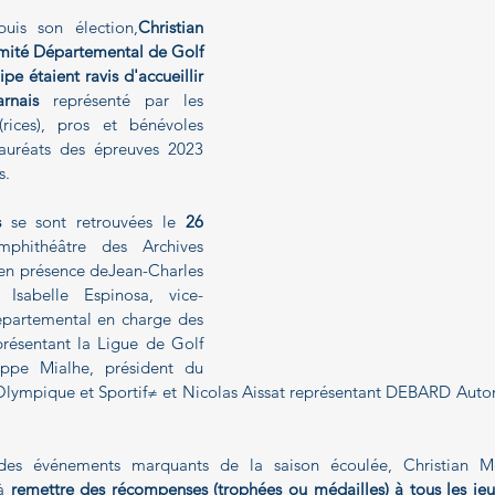
uis son élection,
Christian 
mité Départemental de Golf 
e étaient ravis d'accueillir 
rnais
 représenté par les 
s(rices), pros et bénévoles 
auréats des épreuves 2023 
s.
s
 se sont retrouvées le 
26 
mphithéâtre des Archives 
en présence deJean-Charles 
Isabelle Espinosa, vice-
épartemental en charge des 
présentant la Ligue de Golf 
ippe Mialhe, président du 
ympique et Sportif≠ et Nicolas Aissat représentant DEBARD Automo
des événements marquants de la saison écoulée, Christian Mer
à
 remettre des récompenses (trophées ou médailles) à tous les jeun