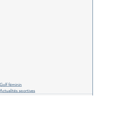
Golf féminin
Actualités sportives