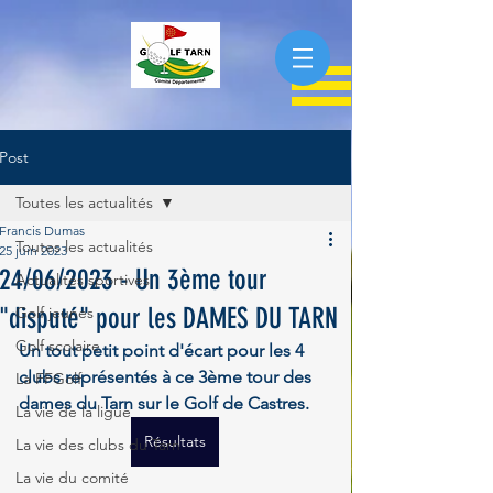
Post
Toutes les actualités
Francis Dumas
Toutes les actualités
25 juin 2023
24/06/2023 - Un 3ème tour
Actualités sportives
"disputé" pour les DAMES DU TARN
Golf jeunes
Golf scolaire
Un tout petit point d'écart pour les 4 
clubs représentés à ce 3ème tour des 
La FFGolf
dames du Tarn sur le Golf de Castres.
La vie de la ligue
Résultats
La vie des clubs du Tarn
La vie du comité