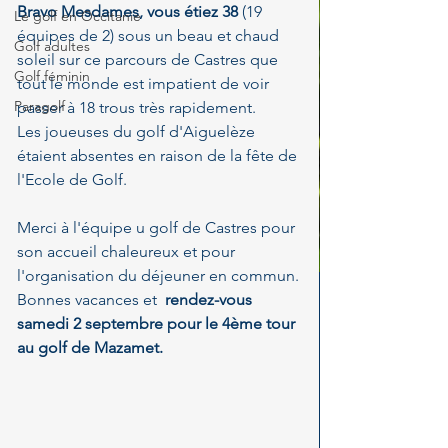
Bravo Mesdames, vous étiez 38 
(19 
Le golf en Occitanie
équipes de 2) sous un beau et chaud 
Golf adultes
soleil sur ce parcours de Castres que 
Golf féminin
tout le monde est impatient de voir 
Paragolf
passer à 18 trous très rapidement.
Les joueuses du golf d'Aiguelèze 
étaient absentes en raison de la fête de 
l'Ecole de Golf.
Merci à l'équipe u golf de Castres pour 
son accueil chaleureux et pour 
l'organisation du déjeuner en commun.
Bonnes vacances et  
rendez-vous 
samedi 2 septembre pour le 4ème tour 
au golf de Mazamet.