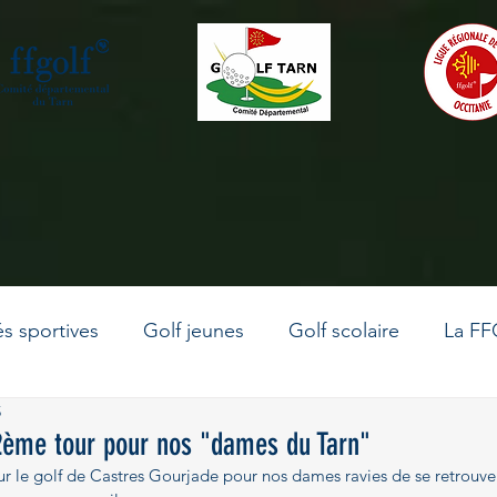
és sportives
Golf jeunes
Golf scolaire
La FF
5
La vie du comité
Le golf en Occitanie
Golf adu
2ème tour pour nos "dames du Tarn"
ur le golf de Castres Gourjade pour nos dames ravies de se retrouve