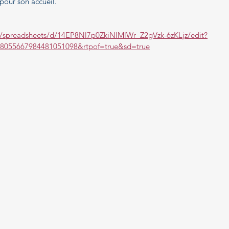
pour son accueil.
m/spreadsheets/d/14EP8Nl7p0ZkiNIMlWr_Z2gVzk-6zKLjz/edit?
08055667984481051098&rtpof=true&sd=true