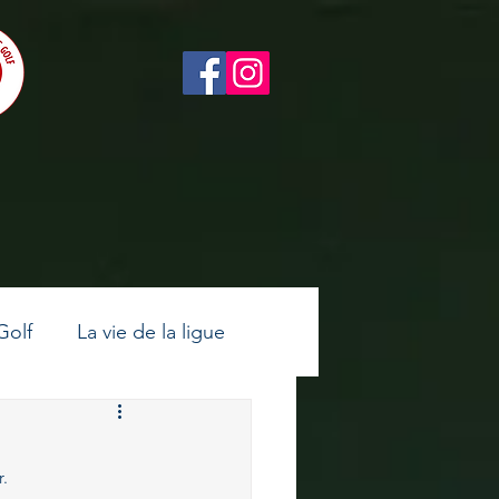
Golf
La vie de la ligue
ltes
Golf féminin
r.