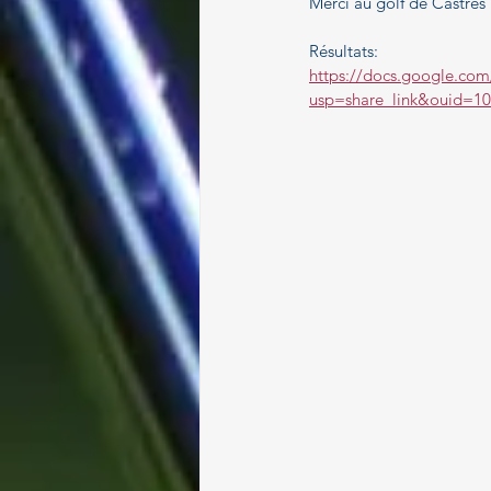
Merci au golf de Castres 
Paragolf
Résultats:
https://docs.google.co
usp=share_link&ouid=1