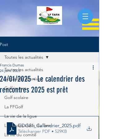
Post
Toutes les actualités
Francis Dumas
Toutes les actualités
24 janv. 2025
24/01/2025 - Le calendrier des
Actualités sportives
rencontres 2025 est prêt
Golf jeunes
Golf scolaire
La FFGolf
La vie de la ligue
La vie des clubs du Tarn
CDG81_Calendrier_2025
.pdf
Télécharger PDF • 529KB
La vie du comité