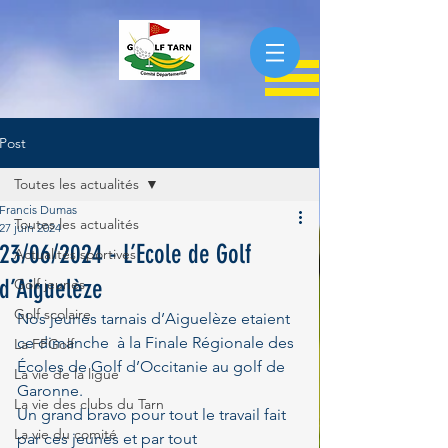
Post
Toutes les actualités
Francis Dumas
Toutes les actualités
27 juin 2024
23/06/2024 - L’Ecole de Golf
Actualités sportives
d’Aiguelèze
Golf jeunes
Golf scolaire
Nos jeunes tarnais d’Aiguelèze etaient 
ce dimanche  à la Finale Régionale des 
La FFGolf
Écoles de Golf d’Occitanie au golf de 
La vie de la ligue
Garonne.
La vie des clubs du Tarn
Un grand bravo pour tout le travail fait 
La vie du comité
par ces jeunes et par tout 