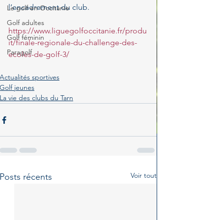
l’encadrement du club.
Le golf en Occitanie
Golf adultes
https://www.liguegolfoccitanie.fr/produ
Golf féminin
it/finale-regionale-du-challenge-des-
Paragolf
ecoles-de-golf-3/
Actualités sportives
Golf jeunes
La vie des clubs du Tarn
Voir tout
Posts récents