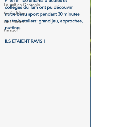
Plus de 
150 enfants d'écoles et 
Le golf en Occitanie
collèges du Tarn ont pu découvrir 
Golf adultes
notre beau sport pendant 30 minutes 
sur trois ateliers: grand jeu, approches, 
Golf féminin
putting.
Paragolf
ILS ETAIENT RAVIS !