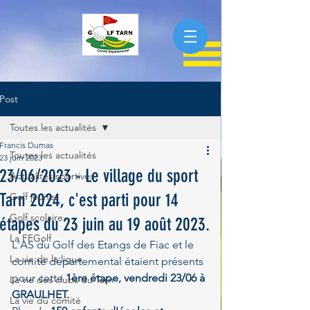
Post
Toutes les actualités
Francis Dumas
Toutes les actualités
23 juin 2023
23/06/2023 - Le village du sport
Actualités sportives
Tarn 2024, c'est parti pour 14
Golf jeunes
Golf scolaire
étapes du 23 juin au 19 août 2023.
La FFGolf
L'AS du Golf des Etangs de Fiac et le 
La vie de la ligue
comité départemental étaient présents 
pour cette 
1ère étape, vendredi 23/06 à 
La vie des clubs du Tarn
GRAULHET.
La vie du comité