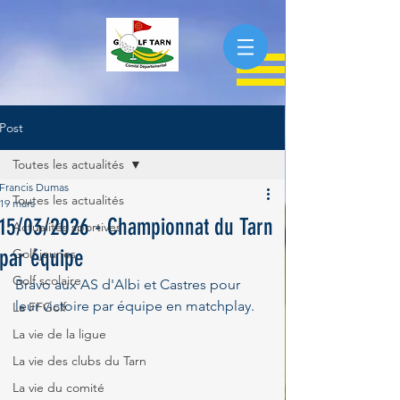
Post
Toutes les actualités
Francis Dumas
Toutes les actualités
19 mars
15/03/2026 - Championnat du Tarn
Actualités sportives
par équipe
Golf jeunes
Golf scolaire
Bravo aux AS d'Albi et Castres pour 
leur victoire par équipe en matchplay.
La FFGolf
La vie de la ligue
La vie des clubs du Tarn
La vie du comité