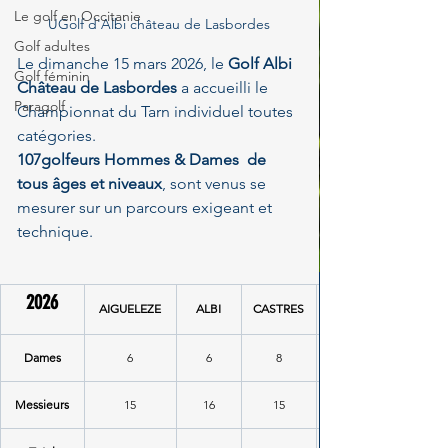
Le golf en Occitanie
UGolf d'Albi château de Lasbordes
Golf adultes
Le dimanche 15 mars 2026, le 
Golf Albi 
Golf féminin
Château de Lasbordes
 a accueilli le 
Paragolf
Championnat du Tarn individuel toutes 
catégories. 
107golfeurs Hommes & Dames  de 
tous âges et niveaux
, sont venus se 
mesurer sur un parcours exigeant et 
technique.
2026
AIGUELEZE
ALBI
CASTRES
Dames
6
6
8
Messieurs
15
16
15