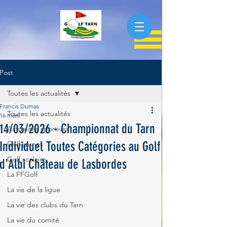
Post
Toutes les actualités
Francis Dumas
Toutes les actualités
16 mars
14/03/2026 - Championnat du Tarn
Actualités sportives
Individuel Toutes Catégories au Golf
Golf jeunes
Golf scolaire
d'Albi Château de Lasbordes
La FFGolf
La vie de la ligue
La vie des clubs du Tarn
La vie du comité