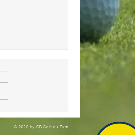
2026- Trophée Départemental
 U12 2026
© 2020 by CDGolf du Tarn