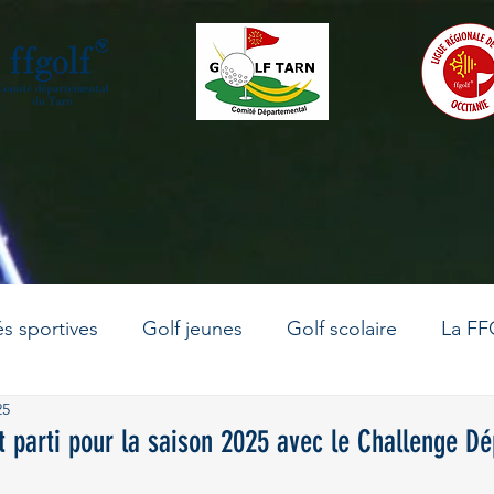
és sportives
Golf jeunes
Golf scolaire
La FF
25
La vie du comité
Le golf en Occitanie
Golf adu
t parti pour la saison 2025 avec le Challenge D