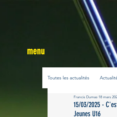
menu
Toutes les actualités
Actualit
Francis Dumas
18 mars 20
La vie des clubs du Tarn
15/03/2025 - C'es
Jeunes U16