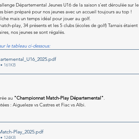
llenge Départemental Jeunes U16 de la saison s'est déroulée sur le
s bien préparé pour nos jeunes avec un accueil toujours au top ! 
îche mais un temps idéal pour jouer au golf.
atch-play, 34 présents et les 5 clubs (écoles de golf) Tarnais étaient
res, nos jeunes se sont régalés.
sur le tableau ci-dessous:
artemental_U16_2025
.pdf
 • 161KB
crée au
 "Championnat Match-Play Départemental"
.
tées : Aigueleze vs Castres et Fiac vs Albi.
atch-Play_2025
.pdf
 • 124KB