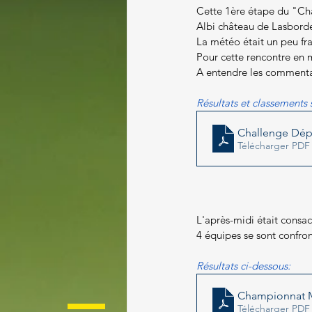
Paragolf
Cette 1ère étape du "Cha
Albi château de Lasborde
La météo était un peu fra
Pour cette rencontre en m
A entendre les commentai
Résultats et classements 
Challenge Dép
Télécharger PDF
L'après-midi était consa
4 équipes se sont confron
Résultats ci-dessous:
Championnat M
Télécharger PDF