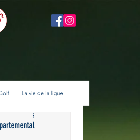
Golf
La vie de la ligue
ltes
Golf féminin
épartemental