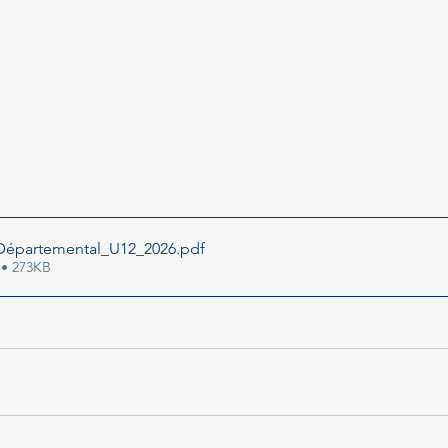
Départemental_U12_2026
.pdf
 • 273KB