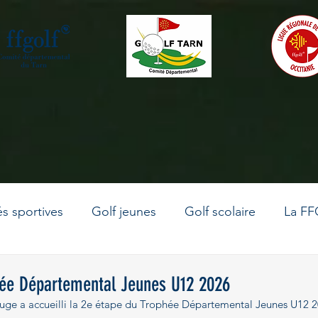
és sportives
Golf jeunes
Golf scolaire
La FF
La vie du comité
Le golf en Occitanie
Golf adu
hée Départemental Jeunes U12 2026
ge a accueilli la 2e étape du Trophée Départemental Jeunes U12 20