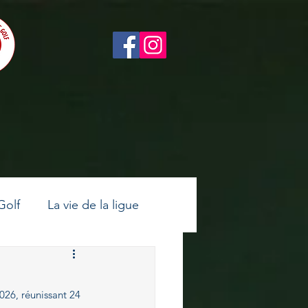
Golf
La vie de la ligue
ltes
Golf féminin
26, réunissant 24 