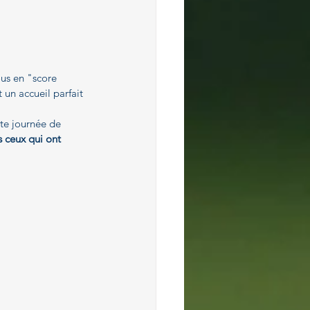
ous en "score 
un accueil parfait 
tte journée de 
s ceux qui ont 