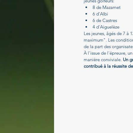
jeunes golfeurs:
Paragolf
8 de Mazamet
6 d'Albi
6 de Castres
4 d'Aiguelèze
Les jeunes, âgés de 7 à 1
maximum". Les conditions
de la part des organisate
À l'issue de l'épreuve, un
manière conviviale. 
Un gr
contribué à la réussite d