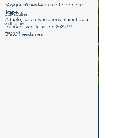
Merger présent pour cette dernière 
Le golf en Occitanie
étape.
Golf adultes
À table, les conversations étaient déjà 
Golf féminin
tournées vers la saison 2025 !!!
Paragolf
Bravo mesdames ! 