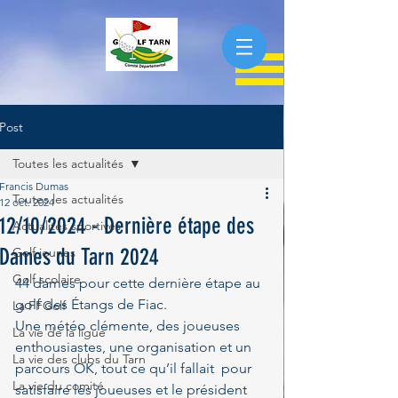
Post
Toutes les actualités
Francis Dumas
Toutes les actualités
12 oct. 2024
12/10/2024 - Dernière étape des
Actualités sportives
Dames du Tarn 2024
Golf jeunes
Golf scolaire
44 dames pour cette dernière étape au 
golf des Étangs de Fiac.
La FFGolf
Une météo clémente, des joueuses 
La vie de la ligue
enthousiastes, une organisation et un 
La vie des clubs du Tarn
parcours OK, tout ce qu’il fallait  pour 
La vie du comité
satisfaire les joueuses et le président 