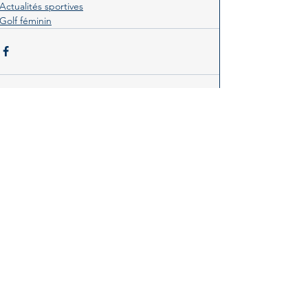
Actualités sportives
Golf féminin
Voir tout
Posts récents