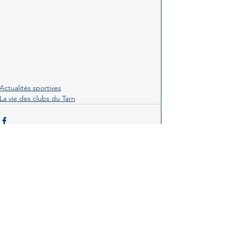
Actualités sportives
La vie des clubs du Tarn
Voir tout
Posts récents