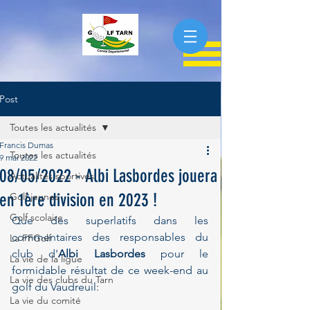
Post
Toutes les actualités
Francis Dumas
Toutes les actualités
9 mai 2022
08/05/2022 - Albi Lasbordes jouera
Actualités sportives
en 1ère division en 2023 !
Golf jeunes
Golf scolaire
Que des superlatifs dans les 
commentaires des responsables du 
La FFGolf
club d'
Albi Lasbordes
 pour le 
La vie de la ligue
formidable résultat de ce week-end au 
La vie des clubs du Tarn
golf du Vaudreuil:
La vie du comité