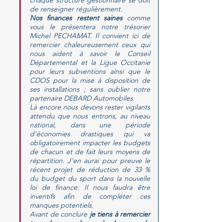
chaque structure gestionnaire se doit 
de renseigner régulièrement.
Nos finances restent saines 
comme 
vous le présentera notre trésorier 
Michel PECHAMAT. Il convient ici de 
remercier chaleureusement ceux qui 
nous aident à savoir le Conseil 
Départemental et la Ligue Occitanie 
pour leurs subventions ainsi que le 
CDOS pour la mise à disposition de 
ses installations ; sans oublier notre 
partenaire DEBARD Automobiles.
Là encore nous devons rester vigilants 
attendu que nous entrons, au niveau 
national, dans une période 
d’économies drastiques qui va 
obligatoirement impacter les budgets 
de chacun et de fait leurs moyens de 
répartition. J’en aurai pour preuve le 
récent projet de réduction de 33 % 
du budget du sport dans la nouvelle 
loi de finance. Il nous faudra être 
inventifs afin de compléter ces 
manques potentiels.
Avant de conclure 
je tiens à remercier 