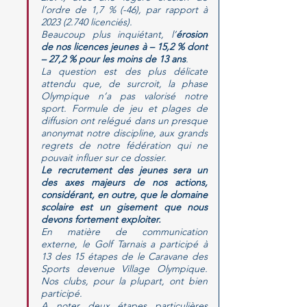
l’ordre de 1,7 % (-46), par rapport à 
2023 (2.740 licenciés).
Beaucoup plus inquiétant, l’
érosion 
de nos licences jeunes à – 15,2 % dont 
– 27,2 % pour les moins de 13 ans
. 
La
 question est des plus délicate 
attendu que, de surcroit, la phase 
Olympique n’a pas valorisé notre 
sport. Formule de jeu et plages de 
diffusion ont relégué dans un presque 
anonymat notre discipline, aux grands 
regrets de notre fédération qui ne 
pouvait influer sur ce dossier. 
Le recrutement des jeunes sera un 
des axes majeurs de nos actions, 
considérant, en outre, que le domaine 
scolaire est un gisement que nous 
devons fortement exploiter.
En matière de communication 
externe, le Golf Tarnais a participé à 
13 des 15 étapes de le Caravane des 
Sports devenue Village Olympique. 
Nos clubs, pour la plupart, ont bien 
participé. 
A noter deux étapes particulières 