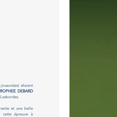
oueurs(es) étaient 
TROPHEE DEBARD 
i Lasbordes.
ente et une belle 
 cette épreuve à 