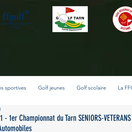
és sportives
Golf jeunes
Golf scolaire
La FF
1
La vie du comité
Le golf en Occitanie
Golf adu
1 - 1er Championnat du Tarn SENIORS-VETERANS 
Automobiles