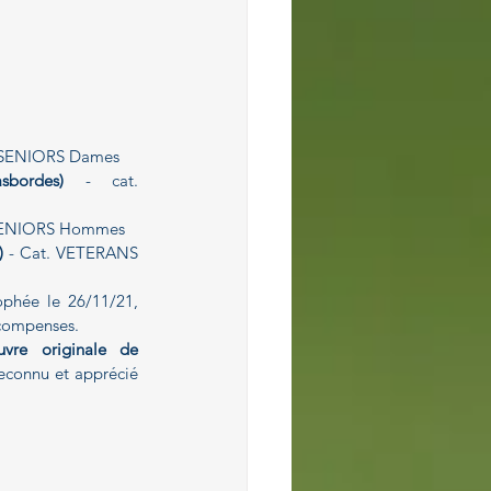
. SENIORS Dames
bordes)
 - cat. 
 SENIORS Hommes
)
 - Cat. VETERANS 
ophée le 26/11/21, 
écompenses.
vre originale de 
reconnu et apprécié 