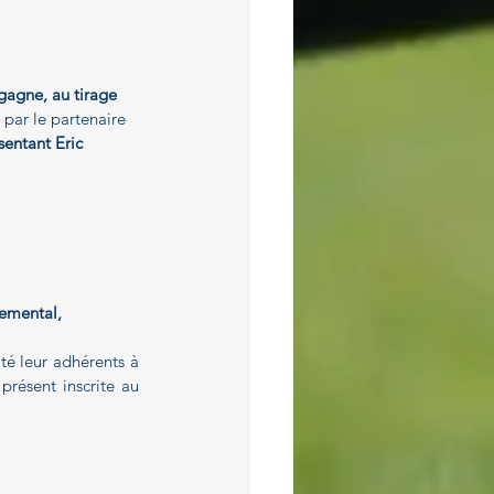
agne, au tirage 
t par le partenaire 
entant Eric 
emental, 
ité leur adhérents à 
présent inscrite au 