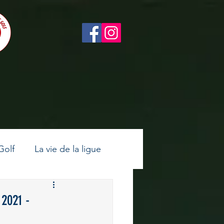
Golf
La vie de la ligue
ltes
Golf féminin
2021 -